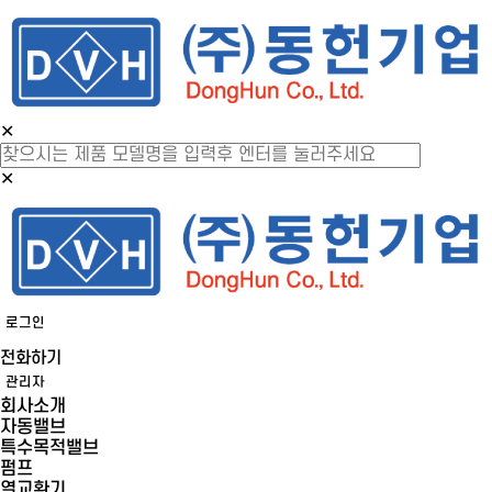
✕
✕
로그인
전화하기
관리자
회사소개
자동밸브
특수목적밸브
펌프
열교환기