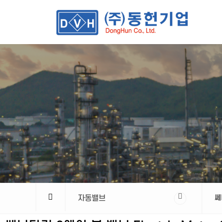
자동밸브
쎄