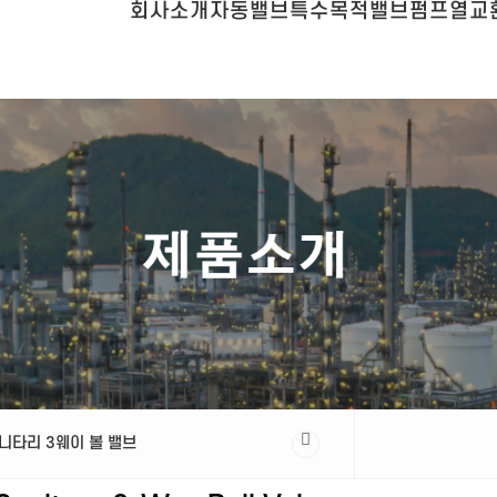
회사소개
자동밸브
특수목적밸브
펌프
열교
니타리 3웨이 볼 밸브